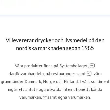
hristian Mahrle
resskontakt
Sälj- och marknadschef
info@heba.se
0457
4085
Vi levererar drycker och livsmedel på den
nordiska marknaden sedan 1985
Våra produkter finns på Systembolaget, i
dagligvaruhandeln, på restauranger samt i våra
grannländer Danmark, Norge och Finland. I vårt sortiment
ingår ett antal noga utvalda internationellt kända
varumärken, samt egna varumärken.