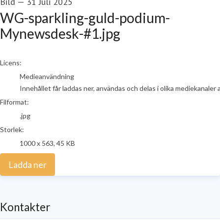
Bild
—
31 Juli 2025
WG-sparkling-guld-podium-
Mynewsdesk-#1.jpg
go to media item
Licens:
Medieanvändning
Innehållet får laddas ner, användas och delas i olika mediekanaler 
Filformat:
.jpg
Storlek:
1000 x 563, 45 KB
Ladda ner
Kontakter