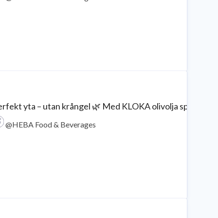
rfekt yta – utan krångel 🌿 Med KLOKA olivolja spray får d
@HEBA Food & Beverages