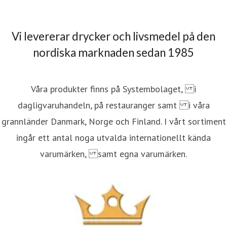
resskontakt
Sälj- och marknadschef
info@heba.se
0457
4085
Vi levererar drycker och livsmedel på den
nordiska marknaden sedan 1985
Våra produkter finns på Systembolaget, i
dagligvaruhandeln, på restauranger samt i våra
grannländer Danmark, Norge och Finland. I vårt sortiment
ingår ett antal noga utvalda internationellt kända
varumärken, samt egna varumärken.