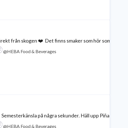
rekt från skogen ❤️⁠ ⁠ Det finns smaker som hör sommaren til
@HEBA Food & Beverages
 Semesterkänsla på några sekunder. Häll upp Piña Colada f
@HEBA Food & Beverages