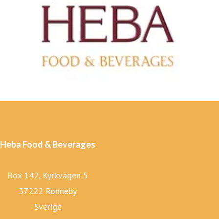
Heba Food & Beverages
Box 142, Kyrkvägen 5
37222 Ronneby
Sverige