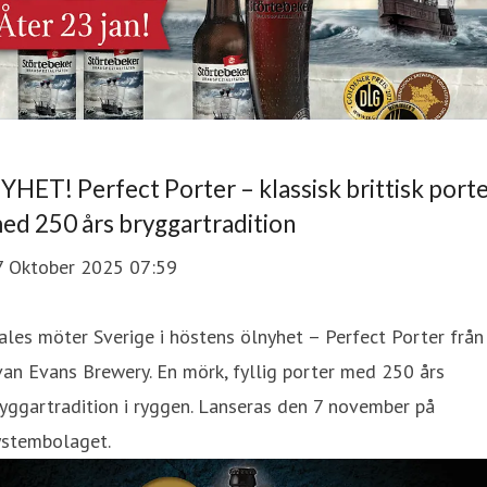
YHET! Perfect Porter – klassisk brittisk port
ed 250 års bryggartradition
7 Oktober 2025 07:59
les möter Sverige i höstens ölnyhet – Perfect Porter från
an Evans Brewery. En mörk, fyllig porter med 250 års
yggartradition i ryggen. Lanseras den 7 november på
ystembolaget.