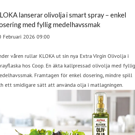
LOKA lanserar olivolja i smart spray – enkel
osering med fyllig medelhavssmak
0 Februari 2026 09:00
der våren rullar KLOKA ut sin nya Extra Virgin Olivolja i
rayflaska hos Coop. En äkta kallpressad olivolja med fylli
delhavssmak. Framtagen för enkel dosering, mindre spill
h ett smidigare sätt att använda olja i matlagningen.