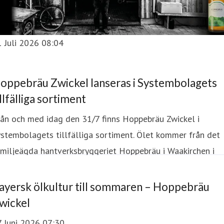
 Juli 2026 08:04
oppebräu Zwickel lanseras i Systembolagets
illfälliga sortiment
ån och med idag den 31/7 finns Hoppebräu Zwickel i
stembolagets tillfälliga sortiment. Ölet kommer från det
miljeägda hantverksbryggeriet Hoppebräu i Waakirchen i
ayern och bryggs med 100 procent bayersk kornmalt och
assiska humlesorter från Hallertau.
ayersk ölkultur till sommaren – Hoppebräu
wickel
7 Juni 2026 07:30