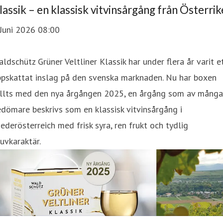
lassik – en klassisk vitvinsårgång från Österrik
Juni 2026 08:00
ldschütz Grüner Veltliner Klassik har under flera år varit e
ppskattat inslag på den svenska marknaden. Nu har boxen
yllts med den nya årgången 2025, en årgång som av många
dömare beskrivs som en klassisk vitvinsårgång i
ederösterreich med frisk syra, ren frukt och tydlig
uvkaraktär.